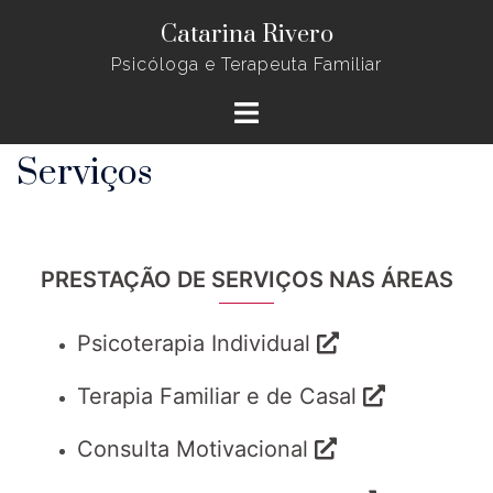
Saltar
Catarina Rivero
para
Psicóloga e Terapeuta Familiar
o
Alternar
conteúdo
menu
Serviços
PRESTAÇÃO DE SERVIÇOS NAS ÁREAS
Psicoterapia Individual
Terapia Familiar e de Casal
Consulta Motivacional