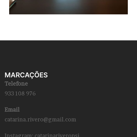
MARCAÇÕES
Telefone
933 108 976
Email
catarina.rivero@gmail.com
Instagram: catarinariveropsi