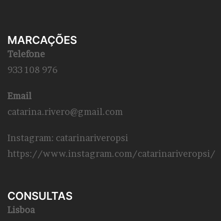
MARCAÇÕES
Telefone
933 108 976
Email
catarina.rivero@gmail.com
Instagram: catarinariveropsi
https://www.instagram.com/catarinariveropsi/
CONSULTAS
Lisboa