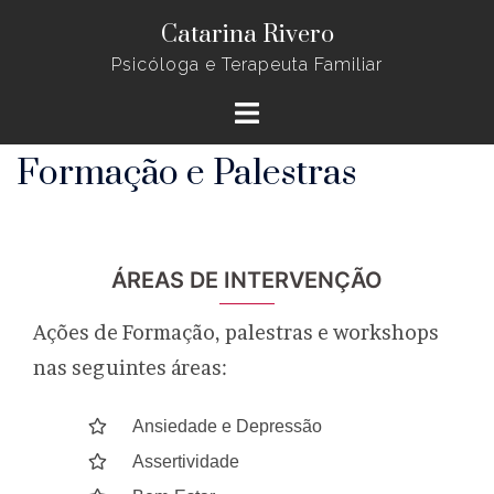
Saltar
Catarina Rivero
para
Psicóloga e Terapeuta Familiar
o
Alternar
conteúdo
menu
Formação e Palestras
ÁREAS DE INTERVENÇÃO
Ações de Formação, palestras e workshops
nas seguintes áreas:
Ansiedade e Depressão
Assertividade