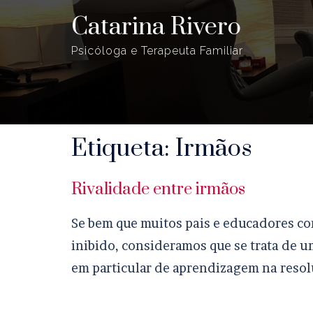
Saltar
Catarina Rivero
para
Psicóloga e Terapeuta Familiar
o
conteúdo
Etiqueta:
Irmãos
Rivalidade entre irmãos
Se bem que muitos pais e educadores con
inibido, consideramos que se trata de 
em particular de aprendizagem na resolu