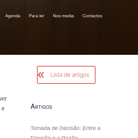
Agenda
Para ler
Nos media
Contactos
Lista de artigos
ser
Artigos
 e
Tomada de Decisão: Entre a