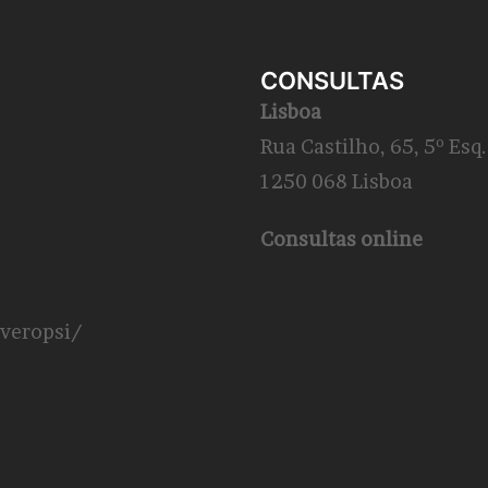
CONSULTAS
Lisboa
Rua Castilho, 65, 5º Esq.
1250 068 Lisboa
Consultas online
veropsi/