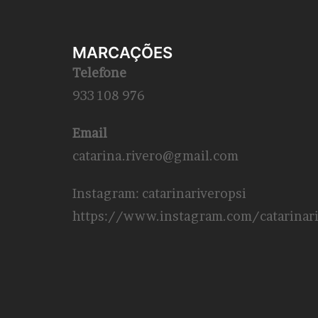
MARCAÇÕES
Telefone
933 108 976
Email
catarina.rivero@gmail.com
Instagram: catarinariveropsi
https://www.instagram.com/catarinari